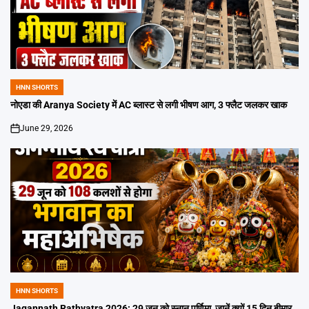
HNN SHORTS
POSTED
IN
नोएडा की Aranya Society में AC ब्लास्ट से लगी भीषण आग, 3 फ्लैट जलकर खाक
June 29, 2026
on
HNN SHORTS
POSTED
IN
Jagannath Rathyatra 2026: 29 जून को स्नान पूर्णिमा, जानें क्यों 15 दिन बीमार