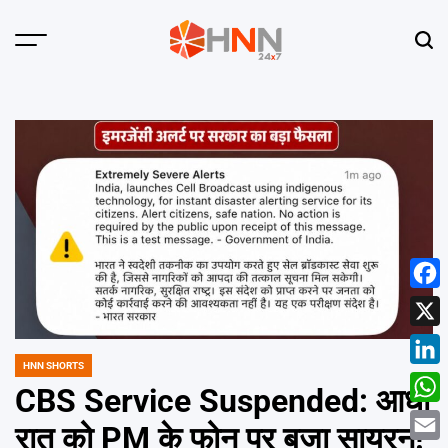
Skip
to
Menu
Sear
content
HNN
24x7
Face
X
HNN SHORTS
POSTED
Linke
IN
CBS Service Suspended: आधी
What
रात को PM के फोन पर बजा सायरन!