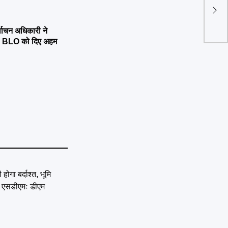
अज्ञ
मौत
्वाचन अधिकारी ने
्षण, BLO को दिए अहम