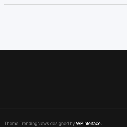
Theme TrendingNews designed by
WPInterface
.