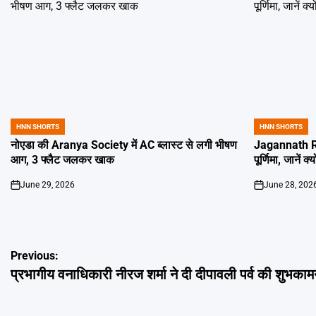
HNN SHORTS
HNN SHORTS
POSTED
POSTED
IN
IN
नोएडा की Aranya Society में AC ब्लास्ट से लगी भीषण
Jagannath Ra
आग, 3 फ्लैट जलकर खाक
पूर्णिमा, जानें क
June 29, 2026
June 28, 202
on
on
Post
Previous:
प्रभागीय वनाधिकारी नीरज शर्मा ने दी दीपावली पर्व की शुभकामन
navigation