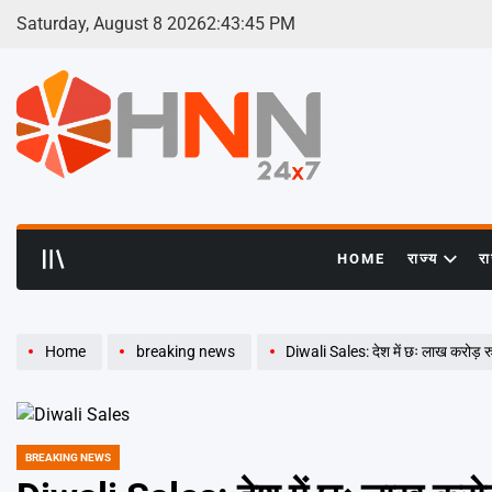
Skip
Saturday, August 8 2026
2
:
43
:
45
PM
to
content
HNN
24x7
HOME
राज्य
र
Home
breaking news
Diwali Sales: देश में छः लाख करोड़ रुप
BREAKING NEWS
POSTED
IN