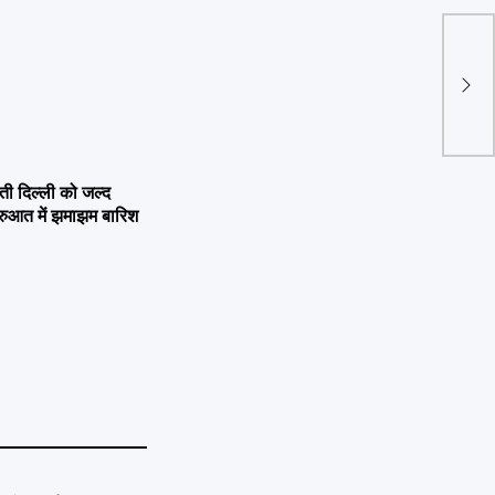
जोशीम
शंकरच
में ज
घोषि
 दिल्ली को जल्द
ुरुआत में झमाझम बारिश