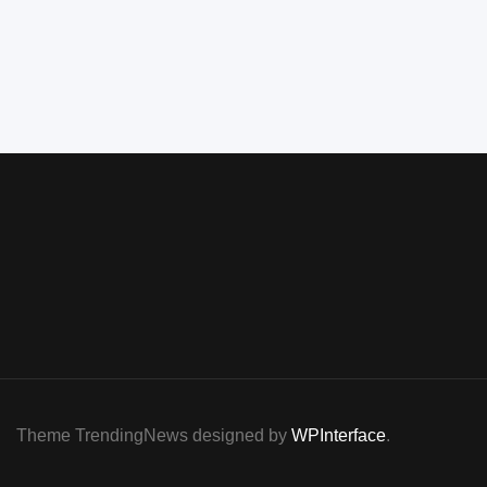
Theme TrendingNews designed by
WPInterface
.