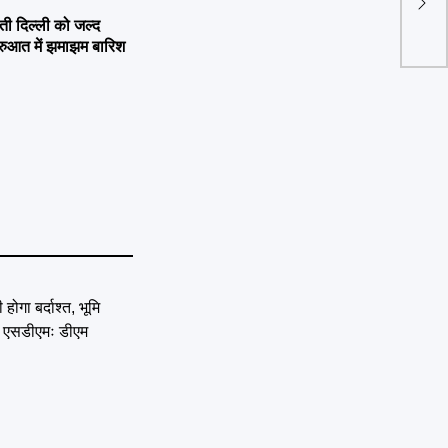
केजर
 दिल्ली को जल्द
ुरुआत में झमाझम बारिश