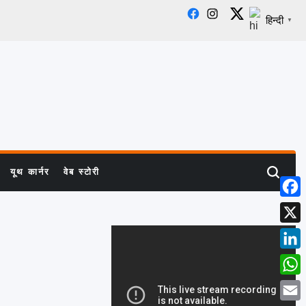
हिन्दी
Facebook
Instagram
X
▼
यूथ कार्नर
वेब स्टोरी
Search
Face
X
Link
What