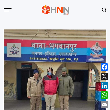
Skip
to
Menu
Sear
content
HNN
24x7
Face
X
Linke
What