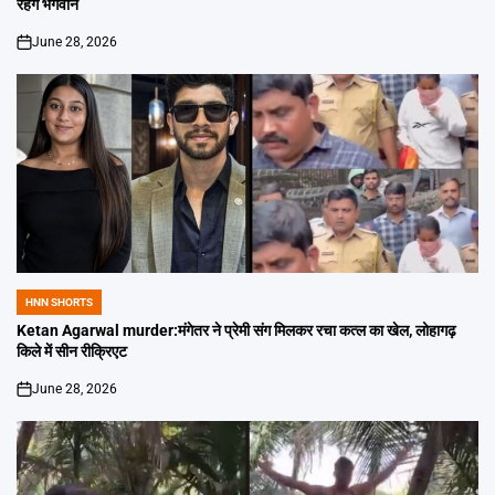
रहेंगे भगवान
June 28, 2026
on
HNN SHORTS
POSTED
IN
Ketan Agarwal murder:मंगेतर ने प्रेमी संग मिलकर रचा कत्ल का खेल, लोहागढ़
किले में सीन रीक्रिएट
June 28, 2026
on