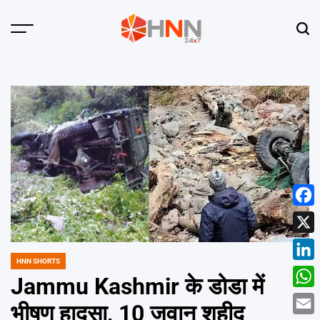
Skip
to
Menu
Sear
content
HNN
24x7
Face
X
HNN SHORTS
POSTED
Linke
IN
Jammu Kashmir के डोडा में
What
भीषण हादसा, 10 जवान शहीद