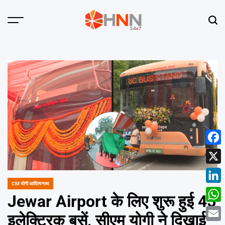
Skip
to
Menu
Sear
content
HNN
24x7
Face
X
CM योगी आदित्यनाथ
POSTED
Linke
IN
Jewar Airport के लिए शुरू हुई 45
What
इलेक्ट्रिक बसें, सीएम योगी ने दिखाई