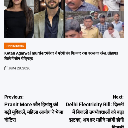
HNN SHORTS
POSTED
IN
Ketan Agarwal murder:मंगेतर ने प्रेमी संग मिलकर रचा कत्ल का खेल, लोहागढ़
किले में सीन रीक्रिएट
June 28, 2026
on
Post
Previous:
Next:
Pranit More और हिमांशु की
Delhi Electricity Bill: दिल्ली
navigation
बढ़ीं मुश्किलें, महिला आयोग ने भेजा
में बिजली उपभोक्ताओं को बड़ा
नोटिस
झटका, अब हर महीने महंगी होगी
बिजली