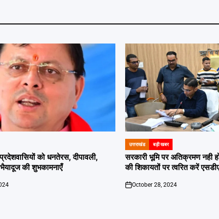
उत्तराखंड
बड़ी खबर
POSTED
IN
दी प्रदेशवासियों को धनतेरस, दीपावली,
सरकारी भूमि पर अतिक्रमण नही होगा बर
ं भैयादूज की शुभकामनाएँ
की शिकायतों पर त्वरित करें एसडी
2024
October 28, 2024
on