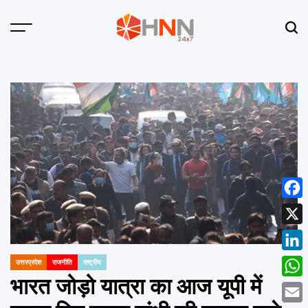
Skip
to
Menu
Sear
content
HNN
24x7
Face
X
Linke
उत्तरप्रदेश
राजनीति
राष्ट्रीय
POSTED
IN
भारत जोड़ो यात्रा का आज यूपी में
What