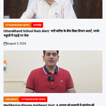
UTTARAKHAND NEWS
उत्तराखंड
POSTED
IN
Uttarakhand School Rain Alert: भारी बारिश के बीच शिक्षा विभाग अलर्ट, जर्जर
स्कूलों में पढ़ाई पर रोक
August 5, 2026
on
HNN NEWS
UTTARAKHAND NEWS
POSTED
IN
Mallikarjun Kharge Haldwani Visit: 8 अगस्त को हल्द्वानी में कांग्रेस की