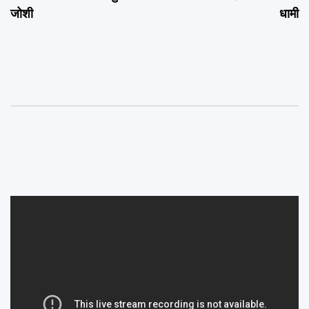
जोशी
धामी