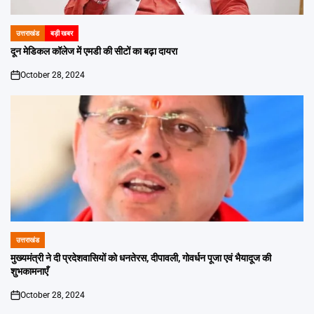
उत्तराखंड
बड़ी खबर
POSTED
IN
दून मेडिकल कॉलेज में एमडी की सीटों का बढ़ा दायरा
October 28, 2024
on
उत्तराखंड
POSTED
IN
मुख्यमंत्री ने दी प्रदेशवासियों को धनतेरस, दीपावली, गोवर्धन पूजा एवं भैयादूज की
शुभकामनाएँ
October 28, 2024
on