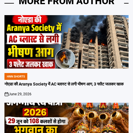
MORE FROM AUTHOR
HNN SHORTS
POSTED
IN
नोएडा की Aranya Society में AC ब्लास्ट से लगी भीषण आग, 3 फ्लैट जलकर खाक
June 29, 2026
on