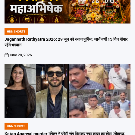
HNN SHORTS
POSTED
IN
Jagannath Rathyatra 2026: 29 जून को स्नान पूर्णिमा, जानें क्यों 15 दिन बीमार
रहेंगे भगवान
June 28, 2026
on
HNN SHORTS
POSTED
IN
Ketan Agarwal murder:मंगेतर ने प्रेमी संग मिलकर रचा कत्ल का खेल, लोहागढ़