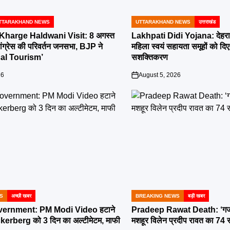
TTARAKHAND NEWS
UTTARAKHAND NEWS
उत्तराखंड
POSTED
IN
 Kharge Haldwani Visit: 8 अगस्त
Lakhpati Didi Yojana: देहराद
ं कांग्रेस की परिवर्तन जनसभा, BJP ने
महिला स्वयं सहायता समूहों को दिए
ical Tourism’
सशक्तिकरण
26
August 5, 2026
on
S
अच्छी खबर
BREAKING NEWS
बड़ी खबर
POSTED
IN
ernment: PM Modi Video हटाने
Pradeep Rawat Death: ‘गजन
erberg को 3 दिन का अल्टीमेटम, माफी
मशहूर विलेन प्रदीप रावत का 74 स