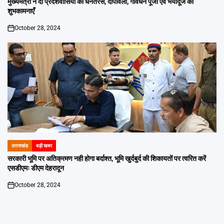
मुख्यमंत्री ने दी प्रदेशवासियों को धनतेरस, दीपावली, गोवर्धन पूजा एवं भैयादूज की
शुभकामनाएँ
October 28, 2024
on
उत्तराखंड
बड़ी खबर
POSTED
IN
सरकारी भूमि पर अतिक्रमण नही होगा बर्दाश्त, भूमि खुर्दबुर्द की शिकायतों पर त्वरित करें
एसडीएमः डीएम देहरादून
October 28, 2024
on