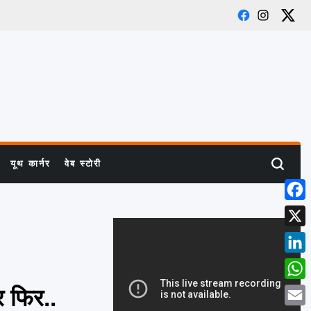
Facebook
Instagram
X
यूथ कार्नर
वेब स्टोरी
Search
Face
X
Link
What
र फिर..