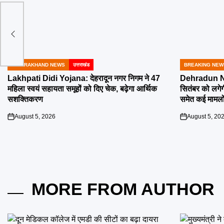
ं को
UTTARAKHAND NEWS
उत्तराखंड
BREAKING NEW
POSTED
POSTED
IN
IN
Lakhpati Didi Yojana: देहरादून नगर निगम ने 47
Dehradun Na
महिला स्वयं सहायता समूहों को दिए चेक, बढ़ेगा आर्थिक
सितंबर को लगेग
सशक्तिकरण
समेत कई मामलों
August 5, 2026
August 5, 20
on
on
MORE FROM AUTHOR