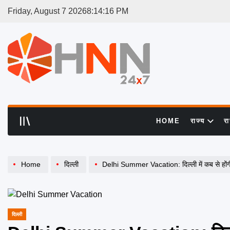
Skip
Friday, August 7 2026
8
:
14
:
16
PM
to
content
HNN
24x7
HOME
राज्य
र
Home
दिल्ली
Delhi Summer Vacation: दिल्ली में कब से होंगी स
दिल्ली
POSTED
IN