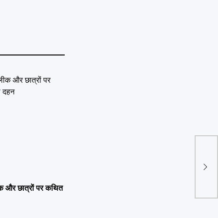
वैश्
पेट्
 लीक और छात्रों पर कथित