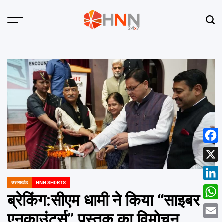
Skip
to
Menu
Sear
content
HNN
24x7
Face
X
उत्तराखंड
HNN SHORTS
POSTED
Linke
IN
ब्रेकिंग:सीएम धामी ने किया ‘‘साइबर
What
एनकाउंटर्स’’ पुस्तक का विमोचन,