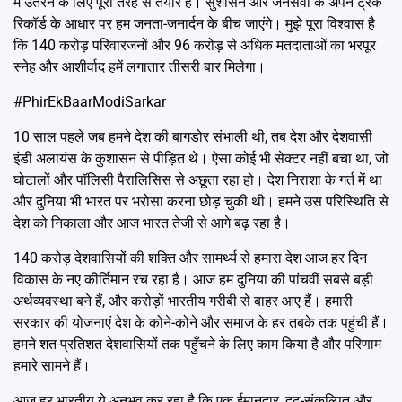
में उतरने के लिए पूरी तरह से तैयार है। सुशासन और जनसेवा के अपने ट्रैक
रिकॉर्ड के आधार पर हम जनता-जनार्दन के बीच जाएंगे। मुझे पूरा विश्वास है
कि 140 करोड़ परिवारजनों और 96 करोड़ से अधिक मतदाताओं का भरपूर
स्नेह और आशीर्वाद हमें लगातार तीसरी बार मिलेगा।
#PhirEkBaarModiSarkar
10 साल पहले जब हमने देश की बागडोर संभाली थी, तब देश और देशवासी
इंडी अलायंस के कुशासन से पीड़ित थे। ऐसा कोई भी सेक्टर नहीं बचा था, जो
घोटालों और पॉलिसी पैरालिसिस से अछूता रहा हो। देश निराशा के गर्त में था
और दुनिया भी भारत पर भरोसा करना छोड़ चुकी थी। हमने उस परिस्थिति से
देश को निकाला और आज भारत तेजी से आगे बढ़ रहा है।
140 करोड़ देशवासियों की शक्ति और सामर्थ्य से हमारा देश आज हर दिन
विकास के नए कीर्तिमान रच रहा है। आज हम दुनिया की पांचवीं सबसे बड़ी
अर्थव्यवस्था बने हैं, और करोड़ों भारतीय गरीबी से बाहर आए हैं। हमारी
सरकार की योजनाएं देश के कोने-कोने और समाज के हर तबके तक पहुंची हैं।
हमने शत-प्रतिशत देशवासियों तक पहुँचने के लिए काम किया है और परिणाम
हमारे सामने हैं।
आज हर भारतीय ये अनुभव कर रहा है कि एक ईमानदार, दृढ़-संकल्पित और