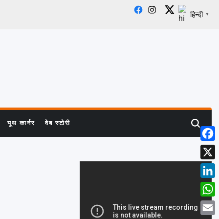
Facebook
Instagram
X
हिन्दी
▼
यूथ कार्नर
वेब स्टोरी
Search
Face
X
Linke
What