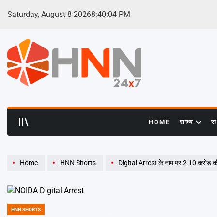
Skip
Saturday, August 8 2026
8
:
40
:
05
PM
to
content
HNN
24x7
HOME
राज्य
र
Home
HNN Shorts
Digital Arrest के नाम पर 2.10 करोड़ की
HNN SHORTS
POSTED