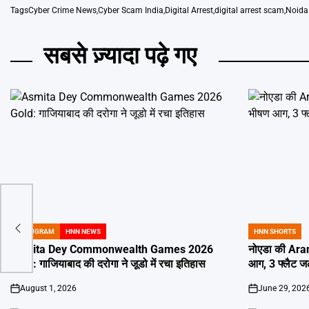
Tags
Cyber Crime News
,
Cyber Scam India
,
Digital Arrest
,
digital arrest scam
,
Noida
सबसे ज़्यादा पढ़े गए
्विशा
 न
GURUGRAM
HNN NEWS
HNN SHORTS
POSTED
POSTED
IN
IN
Asmita Dey Commonwealth Games 2026
नोएडा की Aran
Gold: गाजियाबाद की दरोगा ने जूडो में रचा इतिहास
आग, 3 फ्लैट 
August 1, 2026
June 29, 202
on
on