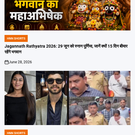
HNN SHORTS
POSTED
IN
Jagannath Rathyatra 2026: 29 जून को स्नान पूर्णिमा, जानें क्यों 15 दिन बीमार
रहेंगे भगवान
June 28, 2026
on
HNN SHORTS
POSTED