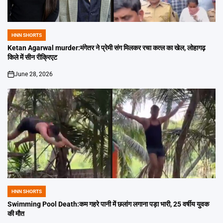
HNN SHORTS
POSTED
IN
Ketan Agarwal murder:मंगेतर ने प्रेमी संग मिलकर रचा कत्ल का खेल, लोहागढ़
किले में सीन रीक्रिएट
June 28, 2026
on
HNN SHORTS
POSTED
IN
Swimming Pool Death:कम गहरे पानी में छलांग लगाना पड़ा भारी, 25 वर्षीय युवक
की मौत