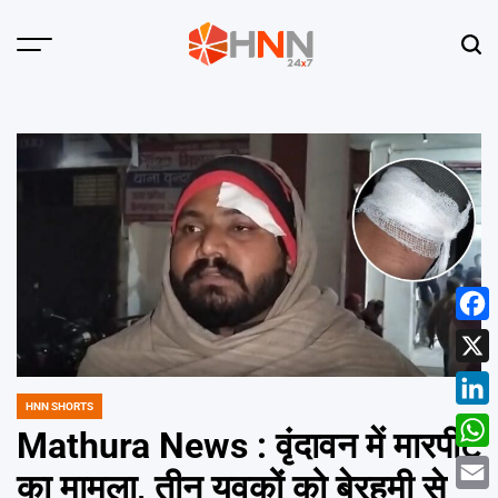
Skip
to
Menu
Sear
content
HNN
24x7
Face
X
HNN SHORTS
POSTED
Linke
IN
Mathura News : वृंदावन में मारपीट
What
का मामला, तीन युवकों को बेरहमी से