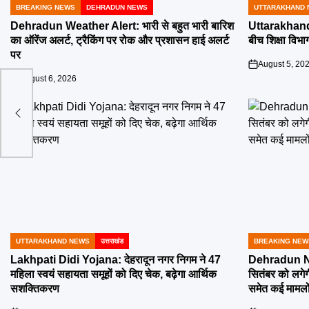
BREAKING NEWS
DEHRADUN NEWS
UTTARAKHAND 
POSTED
POSTED
IN
IN
Dehradun Weather Alert: भारी से बहुत भारी बारिश
Uttarakhand 
का ऑरेंज अलर्ट, ट्रैकिंग पर रोक और प्रशासन हाई अलर्ट
बीच शिक्षा विभाग
पर
August 5, 20
on
August 6, 2026
on
ें की
UTTARAKHAND NEWS
उत्तराखंड
BREAKING NEW
POSTED
POSTED
IN
IN
Lakhpati Didi Yojana: देहरादून नगर निगम ने 47
Dehradun Na
महिला स्वयं सहायता समूहों को दिए चेक, बढ़ेगा आर्थिक
सितंबर को लगेग
सशक्तिकरण
समेत कई मामलों