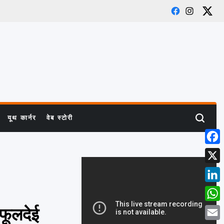
Facebook
Instagram
X
यूथ कार्नर
वेब स्टोरी
Search
Face
X
Link
What
 फूलदेई