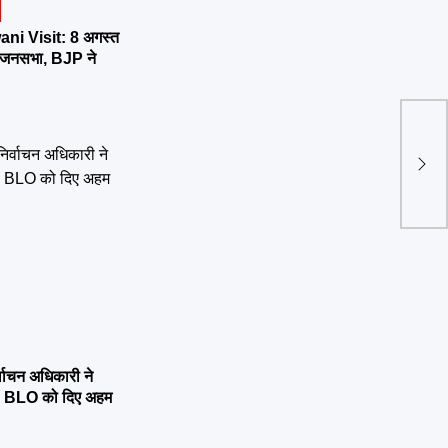
ni Visit: 8 अगस्त
र्तन जनसभा, BJP ने
उत्तर
बम्पर
्वाचन अधिकारी ने
्षण, BLO को दिए अहम