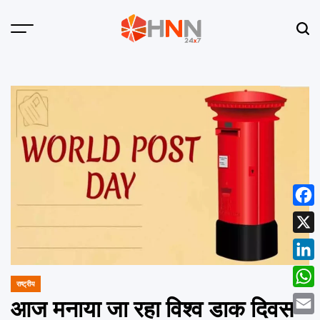
Skip
to
Menu
Sear
content
HNN
24x7
Face
X
Linke
राष्ट्रीय
POSTED
What
IN
आज मनाया जा रहा विश्व डाक दिवस