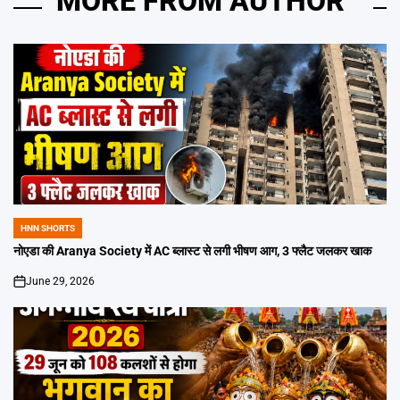
MORE FROM AUTHOR
HNN SHORTS
POSTED
IN
नोएडा की Aranya Society में AC ब्लास्ट से लगी भीषण आग, 3 फ्लैट जलकर खाक
June 29, 2026
on