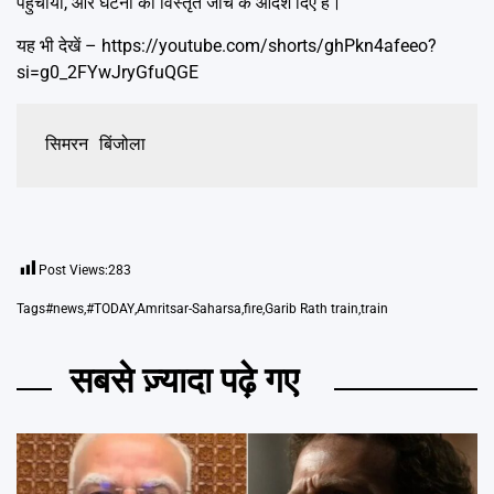
पहुंचाया, और घटना की विस्तृत जांच के आदेश दिए हैं।
यह भी देखें – https://youtube.com/shorts/ghPkn4afeeo?
si=g0_2FYwJryGfuQGE
सिमरन बिंजोला
Post Views:
283
Tags
#news
,
#TODAY
,
Amritsar-Saharsa
,
fire
,
Garib Rath train
,
train
सबसे ज़्यादा पढ़े गए